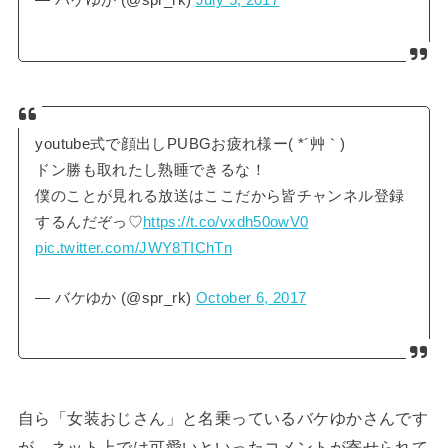
— バケゆか (@spr_rk)
July 5, 2017
youtube式で顔出しPUBGお疲れ様ー( *´艸｀)
ドン勝も取れたし熟睡できるな！
僕のことが見れる放送はここだから皆チャンネル登録
するんだぞっ♡
https://t.co/vxdh50owV0
pic.twitter.com/JWY8TIChTn
— バケゆか (@spr_rk)
October 6, 2017
自ら「女装おじさん」と名乗っているバケゆかさんです
が、ネット上では可愛いといったコメントが寄せられて