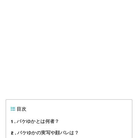
目次
1
バケゆかとは何者？
2
バケゆかの実写や顔バレは？