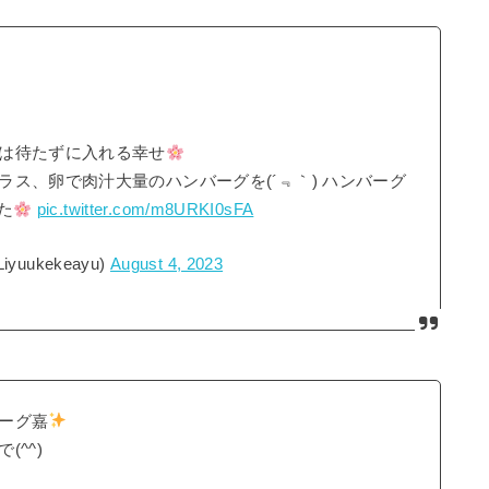
は待たずに入れる幸せ
ス、卵で肉汁大量のハンバーグを(´﹃｀) ハンバーグ
た
pic.twitter.com/m8URKI0sFA
Liyuukekeayu)
August 4, 2023
ーグ嘉
^^)