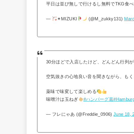
平日は並び無しで行けるし無料でTKG食
—
✴︎MIZUKI
(@M_zukky131)
Marc
30分ほどで入店したけど、どんどん行列が
空気抜きの心地良い音を聞きながら、もく
薬味で味変して楽しめる
味噌汁は玉ねぎ
#ハンバーグ嘉
#Hamburg
— フレにゃあ (@Freddie_0906)
June 18, 