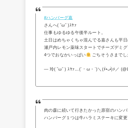
#ハンバーグ嘉
さんへ( ˘ω˘ )ｽﾔｧ
仕事もゆるゆる午後半ルート。
土日はめちゃくちゃ混んでる嘉さんも平日
瀬戸内レモン薬味スタートでチーズデミグラ
4つでおなかいっぱい
ごちそうさまでし
— 玲( ˘ω˘ ) ｽﾔｧ…(´・ω・`)＼(۶•̀ᴗ•́)۶／ (@
肉の森に続いて行きたかった原宿のハンバ
ハンバーグ１つは牛ハラミステーキに変更で(