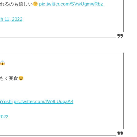
べれるのも嬉しい
pic.twitter.com/SVwUgmwRbz
h 11, 2022
もく完食
Yoshi
pic.twitter.com/IW9LUuqaA4
2022