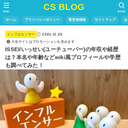
CS BLOG
MENU
SEARCH
ホーム
プライバシーポリシー
運営者情報
サイトマップ
お
2024.12.20
インフルエンサー
※当サイトはプロモーションを含みます
ISSEI/いっせい(ユーチューバー)の年収や経歴
は？本名や年齢などwiki風プロフィールや学歴
も調べてみた！