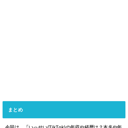
まとめ
今回は、「いっせい(TikTok)の年収や経歴は？本名や年