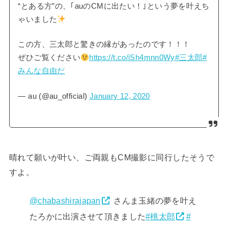
“とある方”の、｢auのCMに出たい！｣という夢を叶えち
ゃいました
この方、三太郎と驚きの縁があったのです！！！
ぜひご覧ください
https://t.co/iSh4mnn0Wy
#三太郎
#
みんな自由だ
— au (@au_official)
January 12, 2020
晴れて願いが叶い、ご両親もCM撮影に同行したそうで
すよ。
@chabashirajapan
さんま玉緒の夢を叶え
たろかに出演させて頂きました
#桃太郎
#