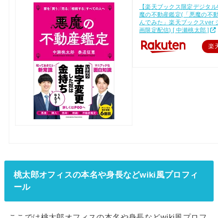
【楽天ブックス限定デジタル
魔の不動産鑑定(「悪魔の不
んでみた」楽天ブックスver
画限定配信) [ 中瀬桃太郎 ]
楽
桃太郎オフィスの本名や身長などwiki風プロフィ
ール
ここでは桃太郎オフィスの本名や身長などwiki風プロフ