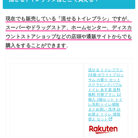
現在でも販売している「流せるトイレブラシ」ですが、
スーパーやドラッグストア、ホームセンター、ディスカ
ウントストアショップなどの店頭や通販サイトからでも
購入をすることができます
。
流せる トイレブラシ
24個 ホワイトブロッ
サム の香り セット
スクラビングバブル
トイレ あす楽 送料
無料 付替ブラシ 12
個入 2個セット トイ
レ洗剤 トイレ掃除
まとめ買い 洗浄 詰
め替え トイレ 掃除
替え セット