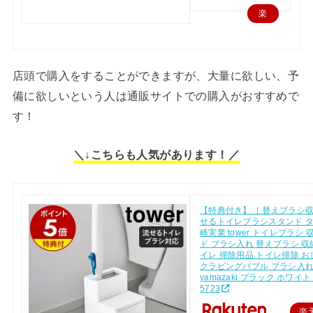
楽
天
で
購
店頭で購入をすることができますが、大量に欲しい、予
入
備に欲しいという人は通販サイトでの購入がおすすめで
す！
＼↓こちらも人気があります！／
【特典付き】［ 替えブラシ
せるトイレブラシスタンド タ
崎実業 tower トイレブラシ 
ド ブラシ入れ 替えブラシ 収
イレ 掃除用品 トイレ掃除 お
クラビングバブル ブラシ入
yamazaki ブラック ホワイト 
5723
楽