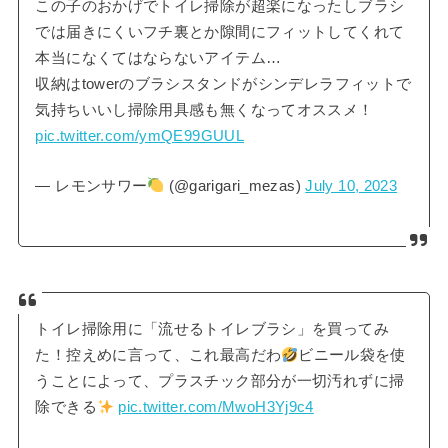
この子のおかげでトイレ掃除が超楽になったしブラシ
では届きにくいフチ裏とか隙間にフィットしてくれて
本当になくてはならないアイテム…
収納はtowerのブラシスタンドがシンデレラフィットで
気持ちいいし掃除用具感も無くなってオススメ！
pic.twitter.com/ymQE99GUUL
— レモンサワー
(@garigari_mezas)
July 10, 2023
トイレ掃除用に「流せるトイレブラシ」を買ってみ
た！控えめに言って、これ最高だわ
ビニール袋を使
うことによって、プラスチック部分が一切汚れずに掃
除できる
pic.twitter.com/MwoH3Yj9c4