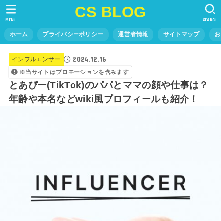
CS BLOG
MENU
SEARCH
ホーム
プライバシーポリシー
運営者情報
サイトマップ
お
2024.12.16
インフルエンサー
※当サイトはプロモーションを含みます
とあぴー(TikTok)のパパとママの顔や仕事は？
年齢や本名などwiki風プロフィールも紹介！