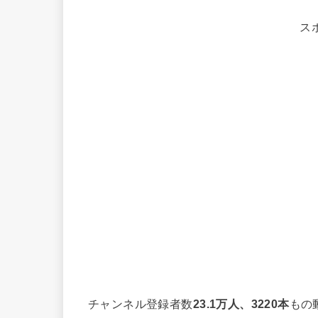
ス
チャンネル登録者数
23.1
万人、3220本
もの